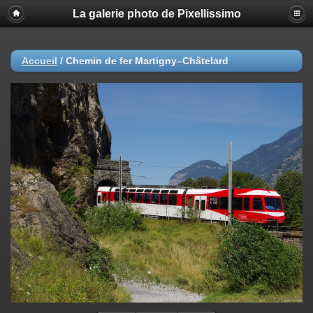
La galerie photo de Pixellissimo
Accueil
/
Chemin de fer Martigny–Châtelard