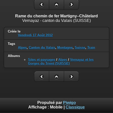
Rame du chemin de fer Martigny–Châtelard
Vernayaz - canton du Valais (SUISSE)
Créée le
Vendredi 17 Août 2012
Tags
Alpes
,
Canton du Valais
,
Montagne
,
Suisse
,
Train
Albums
Sites et paysages
/
Alpes
/
Vernayaz et les
Gorges du Trient (SUISSE)
Propulsé par
Piwigo
Affichage :
Mobile
|
Classique