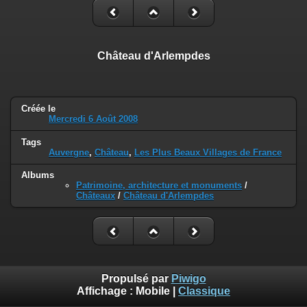
Château d'Arlempdes
Créée le
Mercredi 6 Août 2008
Tags
Auvergne
,
Château
,
Les Plus Beaux Villages de France
Albums
Patrimoine, architecture et monuments
/
Châteaux
/
Château d'Arlempdes
Propulsé par
Piwigo
Affichage :
Mobile
|
Classique