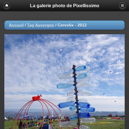
La galerie photo de Pixellissimo
Accueil
/
Tag
Auvergne
/
Cervolix - 2012