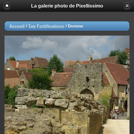
La galerie photo de Pixellissimo
Accueil
/
Tag
Fortifications
/
Domme