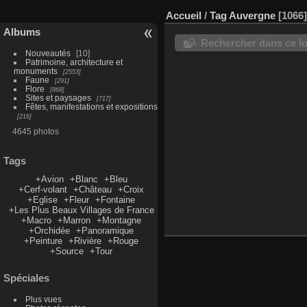
Accueil
/
Tag
Auvergne
1066
Albums
Rechercher dans ce lo
Nouveautés
10
Patrimoine, architecture et
monuments
2553
Faune
291
Flore
868
Sites et paysages
717
Fêtes, manifestations et expositions
216
4645 photos
Tags
+Avion
+Blanc
+Bleu
+Cerf-volant
+Château
+Croix
+Eglise
+Fleur
+Fontaine
+Les Plus Beaux Villages de France
+Macro
+Marron
+Montagne
+Orchidée
+Panoramique
+Peinture
+Rivière
+Rouge
+Source
+Tour
Spéciales
Plus vues