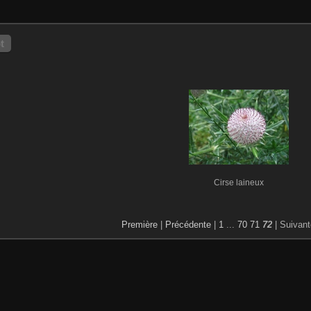
t
Cirse laineux
Première
|
Précédente
|
1
...
70
71
72
| Suivan